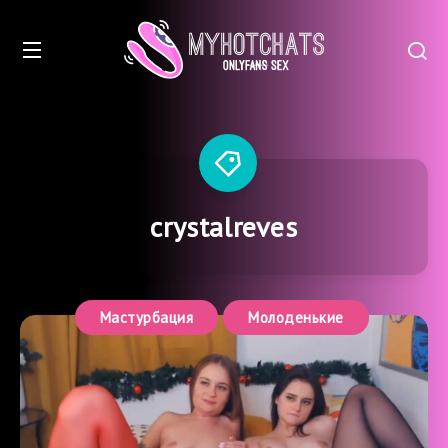
crystalreves
Мастурбация
Молоденькие