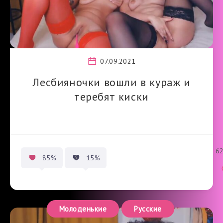
07.09.2021
Лесбияночки вошли в кураж и
теребят киски
6
85%
15%
Молоденькие
Русские