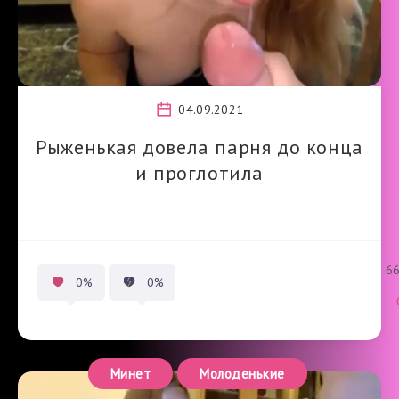
04.09.2021
Рыженькая довела парня до конца
и проглотила
6
0%
0%
Минет
Молоденькие