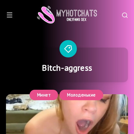
Bitch-aggress
Минет
Молоденькие