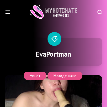
EvaPortman
Минет
Молоденькие