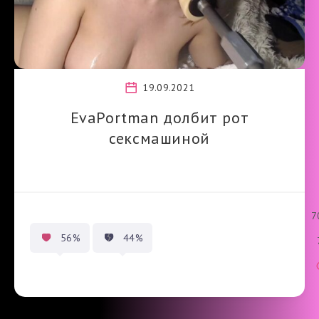
19.09.2021
EvaPortman долбит рот
сексмашиной
7
56%
44%