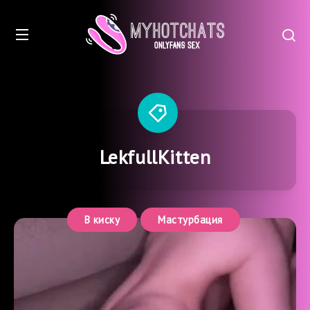
LekfullKitten
В киску
Мастурбация