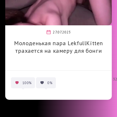
27.07.2023
Молоденькая пара LekfullKitten
трахается на камеру для бонги
3
100%
0%