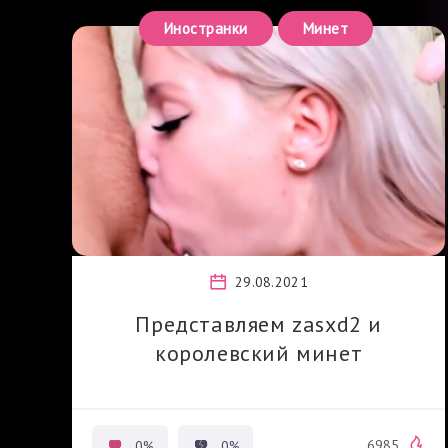
Иностранки
Минет
29.08.2021
Представляем zasxd2 и
королевский минет
6985
0%
0%