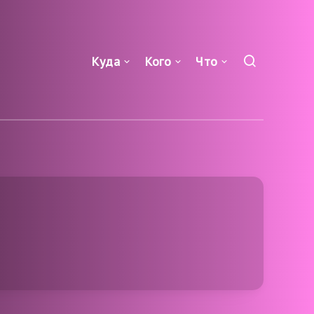
Куда
Кого
Что